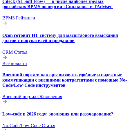
Citeck (SL Soft Flow) — в числе наиболее зрелых
российских BPMS по версии «Сколково» и TAdviser
BPMS
Рейтинги
Ozon готовит ИТ-систему для масштабного взыскания
долгов с покупателей и продавцов
CRM
Статья
Все новости
Внешний портал: как организовать удобные и надежные
коммуникации с внешними контрагентами с помощью No-
Code/Low-Code инструментов
Внешний портал
Обновления
Low-code в 2026 году: эволюция или разочарование?
No-Code/Low-Code
Статья