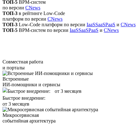
ТОП-5
BPM-систем
по версии
СNews
ТОП-3
в рейтинге Low-Code
платформ по версии
СNews
ТОП-3
Low-Code платформ по версии
IaaSSaaSPaaS
и
СNews
ТОП-5
BPM-систем по версии
IaaSSaaSPaaS
и
СNews
Совместная работа
и порталы
Встроенные
ИИ-помощники и сервисы
Быстрое внедрение:
от 3 месяцев
Микросервисная
событийная архитектура