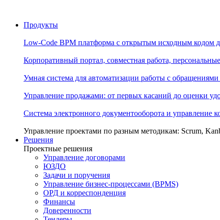
Продукты
Low-Code BPM платформа с открытым исходным кодом д
Корпоративный портал, совместная работа, персональны
Умная система для автоматизации работы с обращениями
Управление продажами: от первых касаний до оценки уд
Система электронного документооборота и управление 
Управление проектами по разным методикам: Scrum, Kan
Решения
Проектные решения
Управление договорами
ЮЗДО
Задачи и поручения
Управление бизнес-процессами (BPMS)
ОРД и корреспонденция
Финансы
Доверенности
Тендеры