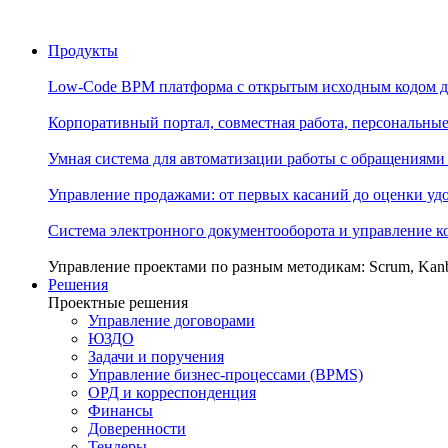
Продукты
Low-Code BPM платформа с открытым исходным кодом д
Корпоративный портал, совместная работа, персональны
Умная система для автоматизации работы с обращениями
Управление продажами: от первых касаний до оценки уд
Система электронного документооборота и управление 
Управление проектами по разным методикам: Scrum, Kan
Решения
Проектные решения
Управление договорами
ЮЗДО
Задачи и поручения
Управление бизнес-процессами (BPMS)
ОРД и корреспонденция
Финансы
Доверенности
Тендеры