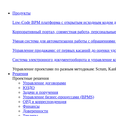
Продукты
Low-Code BPM платформа с открытым исходным кодом д
Корпоративный портал, совместная работа, персональны
Умная система для автоматизации работы с обращениями
Управление продажами: от первых касаний до оценки уд
Система электронного документооборота и управление 
Управление проектами по разным методикам: Scrum, Kan
Решения
Проектные решения
Управление договорами
ЮЗДО
Задачи и поручения
Управление бизнес-процессами (BPMS)
ОРД и корреспонденция
Финансы
Доверенности
Тендеры