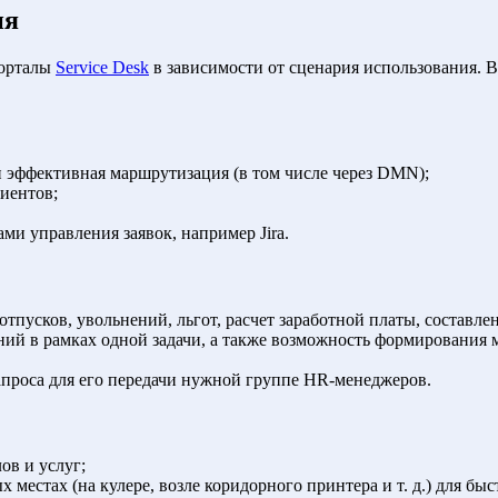
ия
порталы
Service Desk
в зависимости от сценария использования. 
и эффективная маршрутизация (в том числе через DMN);
иентов;
ами управления заявок, например Jira.
тпусков, увольнений, льгот, расчет заработной платы, составлен
ний в рамках одной задачи, а также возможность формирования м
апроса для его передачи нужной группе НR-менеджеров.
ов и услуг;
естах (на кулере, возле коридорного принтера и т. д.) для быст